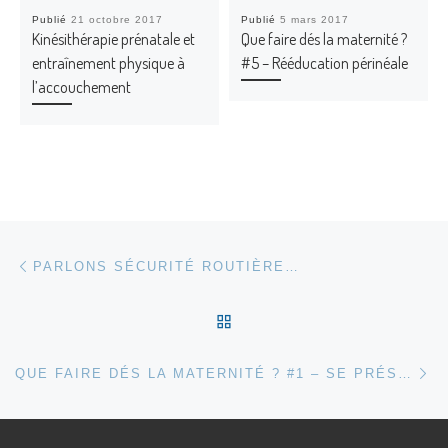
Publié
21 octobre 2017
Publié
5 mars 2017
Kinésithérapie prénatale et
Que faire dés la maternité ?
entraînement physique à
#5 – Rééducation périnéale
l’accouchement
Parcourir les articles
Article précédent
PARLONS SÉCURITÉ ROUTIÈRE…
RETOUR À LA LISTE DES
Ar
QUE FAIRE DÉS LA MATERNITÉ ? #1 – SE PRÉSERVER & SOUTENIR LA MUSCULATURE