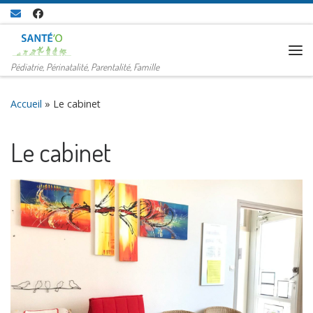
Passer au contenu
Me
Pédiatrie, Périnatalité, Parentalité, Famille
Accueil
»
Le cabinet
Le cabinet