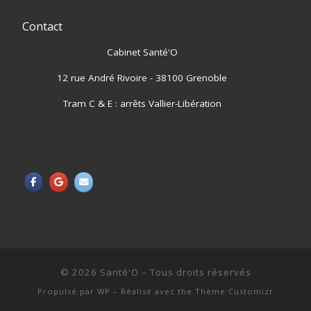
Contact
Cabinet Santé'O
12 rue André Rivoire - 38100 Grenoble
Tram C & E : arrêts Vallier-Libération
© 2026
Santé'O
– Tous droits réservés
Propulsé par
WP
– Réalisé avec the
Thème Customizr