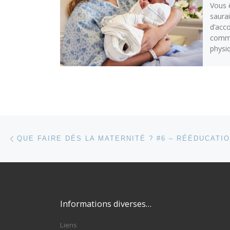
Vous ê
saura
d’acc
comme
physiq
Parcourir les articles
Article précédent
Informations diverses…
Liens