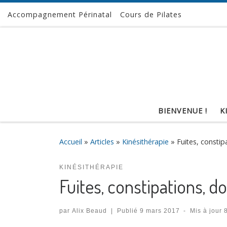
Accompagnement Périnatal
Cours de Pilates
Passer au contenu
BIENVENUE !
K
Accueil
»
Articles
»
Kinésithérapie
»
Fuites, constip
KINÉSITHÉRAPIE
Fuites, constipations, d
par
Alix Beaud
|
Publié
9 mars 2017
-
Mis à jour