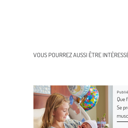
VOUS POURREZ AUSSI ÊTRE INTÉRESS
Publi
Que f
Se pr
musc