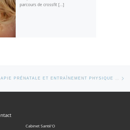
parcours de crossfit […]
Ar
 ARTICLES
KINÉSITHÉRAPIE PRÉNATALE ET ENTRAÎNEMENT PHYSIQUE À L’ACCOUCHEMENT
ntact
Cabinet Santé'O