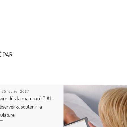
É PAR
é
25 février 2017
aire dés la maternité ? #1 –
éserver & soutenir la
ulature