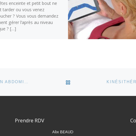
tes enceinte et petit bout ne
it tarder ou vous venez
oucher ? Vous vous demandez
nt gérer l’après au niveau
ue ? […]
RETOUR À LA LISTE DES
QUE FAIRE DÉS LA MATERNITÉ ? #6 – RÉÉDUCATION ABDOMINALE
Prendre RDV
Co
Alix BEAUD