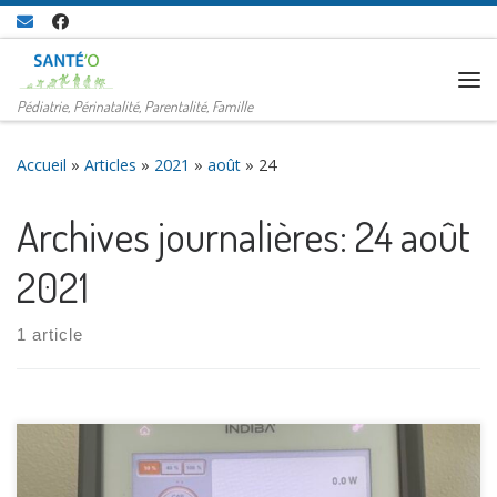
Passer au contenu
Me
Pédiatrie, Périnatalité, Parentalité, Famille
Accueil
»
Articles
»
2021
»
août
»
24
Archives journalières:
24 août
2021
1 article