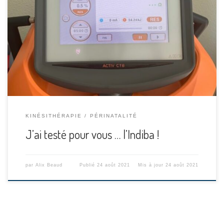
Au mois de juillet, j’ai eu la possibilité de tester l’Indiba
!Késako ? Cet un appareil de TECARthérapie (Transfert
d’Energie CApacitive et Résistive)Re-késako ? Il s’agit d’un
appareil qui délivre un courant électrique à une fréquence
fixe de 448 kHz, augmentant les échanges ioniques au
niveau cellulaire, favorisant ainsi la […]
KINÉSITHÉRAPIE
PÉRINATALITÉ
J’ai testé pour vous … l’Indiba !
par
Alix Beaud
Publié
24 août 2021
Mis à jour
24 août 2021