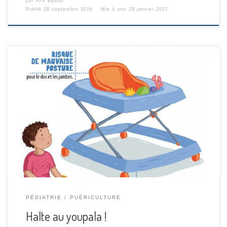
par
Alix Beaud
Publié
28 septembre 2016
Mis à jour
29 janvier 2017
Le youpala ou trotteur est responsable chaque année de
nombreux accidents domestiques et produit des effets
néfastes à l’apprentissage de la marche. Le conseil
départemental du Val de Marne lance une campagne
d’information et d’affichage à destination des crèches,
assistantes maternelles, centre de PMI… Pour télécharger
les affiches, on clique […]
PÉDIATRIE
PUÉRICULTURE
Halte au youpala !