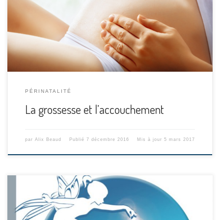
avant l’accouchement et les contractions utérines, et
l’expulsion du bébé, voici 2 petites vidéos 3D. La suite en
image !
PÉRINATALITÉ
La grossesse et l’accouchement
par
Alix Beaud
Publié
7 décembre 2016
Mis à jour
5 mars 2017
Parce qu’aujourd’hui une maman m’a avoué ne pas savoir