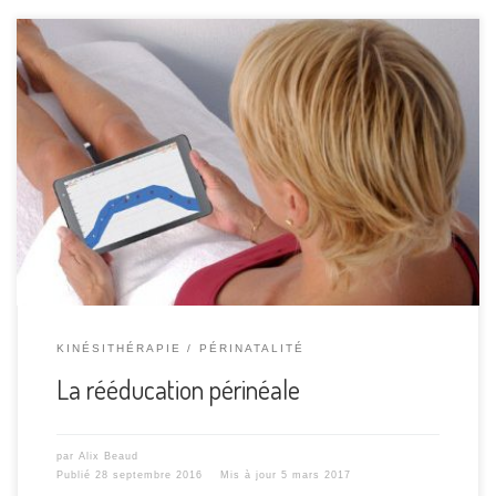
Vous venez d’avoir un bébé, vous avez réussi à prendre
votre douche avant 15h, votre cuisine ressemble à un
parcours de crossfit et vous devez faire votre rééducation
périnéale ? Pas de panique ! Pourquoi en avez-vous besoin
? Le périnée s’appelle aussi le plancher pelvien (pelvien =
bassin) et […]
KINÉSITHÉRAPIE
PÉRINATALITÉ
La rééducation périnéale
par
Alix Beaud
Publié
28 septembre 2016
Mis à jour
5 mars 2017