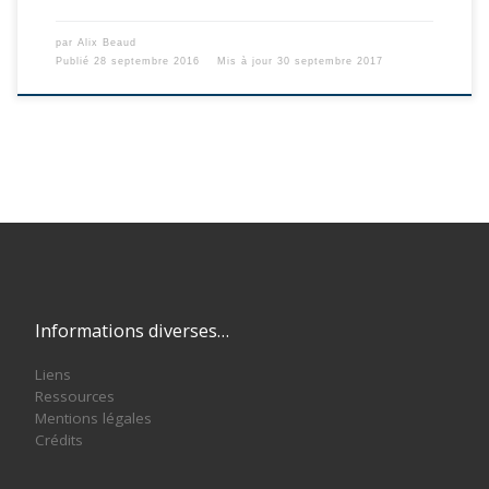
par
Alix Beaud
Publié
28 septembre 2016
Mis à jour
30 septembre 2017
Informations diverses…
Liens
Ressources
Mentions légales
Crédits