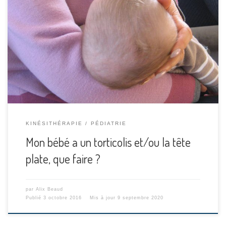
Version imprimable Torticolis et plagiocéphalie Le torticolis
est une impossibilité ou une grande difficulté à tourner la
tête d’un côté ; il peut s’accompagner d’une position en
inclinaison de la tête (tête penchée vers l’épaule) ; quand les
deux sont associés, le bébé a des difficultés à tourner la
tête […]
KINÉSITHÉRAPIE
PÉDIATRIE
Mon bébé a un torticolis et/ou la tête
plate, que faire ?
par
Alix Beaud
Publié
3 octobre 2016
Mis à jour
9 septembre 2020