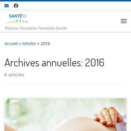
Passer au contenu
Me
Pédiatrie, Périnatalité, Parentalité, Famille
Accueil
»
Articles
»
2016
Archives annuelles:
2016
6 articles
Afin de mieux comprendre, le développement du fœtus, et
de l’utérus pendant la grossesse, le déroulement du travail