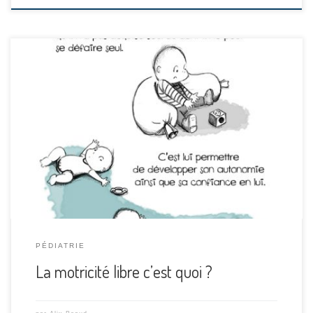
Une super infographie pour vous expliquer la motricité libre
et son intérêt pour nos bébés
!EnregistrerEnregistrerEnregistrerEnregistrerEnregistrerEnreg
istrerEnregistrer La motricité libre, c'est aussi le bain libre
!EnregistrerEnregistrerEnregistrerEnregistrerEnregistrerEnreg
istrerEnregistrer Pour aller plus loin :Extraits du Film «
Motricité libre: bien dans son corps, bien dans sa tête »Une
étude sur l'importance de la motricité […]
PÉDIATRIE
La motricité libre c’est quoi ?