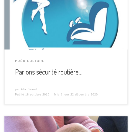
comment attacher son bébé dans le cosy, qu’une autre m’a
demandé conseil, ne s’y retrouvant pas dans la jungle d’un
magasin de puériculture, et que finalement on parle
souvent des sièges autos au cabinet, alors je publie ça
aussi. Ahhhhh… les […]
PUÉRICULTURE
Parlons sécurité routière…
par
Alix Beaud
Publié
18 octobre 2016
Mis à jour
22 décembre 2020