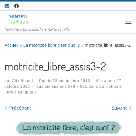
Passer au contenu
Me
Pédiatrie, Périnatalité, Parentalité, Famille
Accueil
»
La motricité libre c’est quoi ?
»
motricite_libre_assis3-2
motricite_libre_assis3-2
par
Alix Beaud
|
Publié
28 septembre 2016
-
Mis à jour
27
octobre 2016
-
aux dimensions
570 × 661
dans
La motricité
libre c’est quoi ?
Navigation des images
Précédent
Suivant